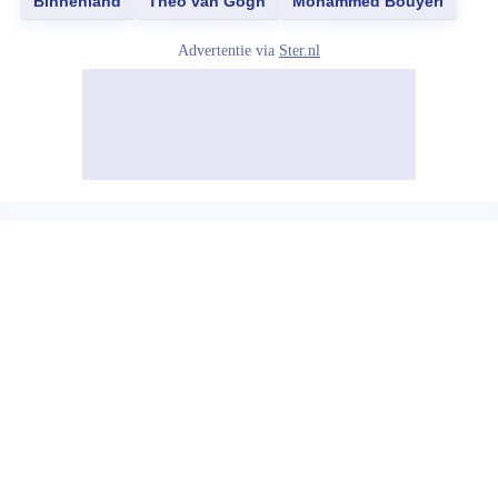
Binnenland
Theo van Gogh
Mohammed Bouyeri
Advertentie via
Ster.nl