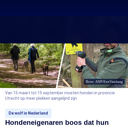
Bron: ANP/EenVandaag
Van 15 maart tot 15 september moeten honden in provincie
Utrecht op meer plekken aangelijnd zijn
De wolf in Nederland
Hondeneigenaren boos dat hun