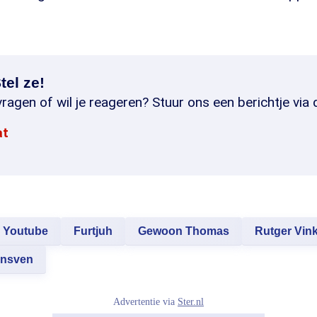
tel ze!
ragen of wil je reageren? Stuur ons een berichtje via 
at
Youtube
Furtjuh
Gewoon Thomas
Rutger Vin
insven
Advertentie via
Ster.nl