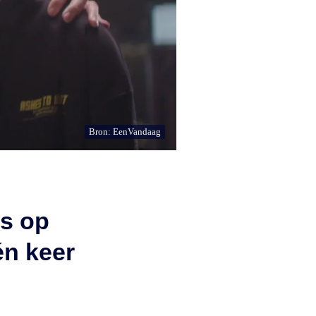
Bron: EenVandaag
rs op
én keer