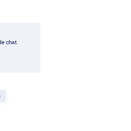
de chat.
k