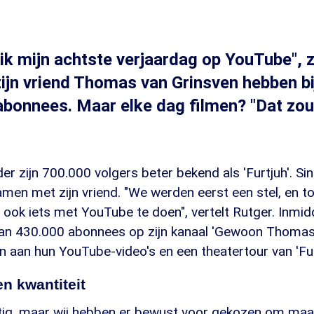
er ik mijn achtste verjaardag op YouTube", 
 zijn vriend Thomas van Grinsven hebben bi
abonnees. Maar elke dag filmen? "Dat zou 
er zijn 700.000 volgers beter bekend als 'Furtjuh'. Si
samen met zijn vriend. "We werden eerst een stel, en t
ok iets met YouTube te doen", vertelt Rutger. Inmid
n 430.000 abonnees op zijn kanaal 'Gewoon Thomas
aan hun YouTube-video's en een theatertour van 'Furt
en kwantiteit
ittig, maar wij hebben er bewust voor gekozen om maa