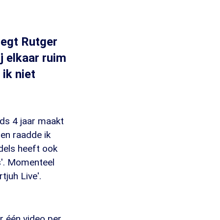
zegt Rutger
j elkaar ruim
ik niet
nds 4 jaar maakt
oen raadde ik
dels heeft ook
'. Momenteel
juh Live'.
r één video per