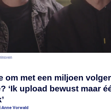
rinsven
e om met een miljoen volge
? ‘Ik upload bewust maar é
’
5
Anne Vorwald