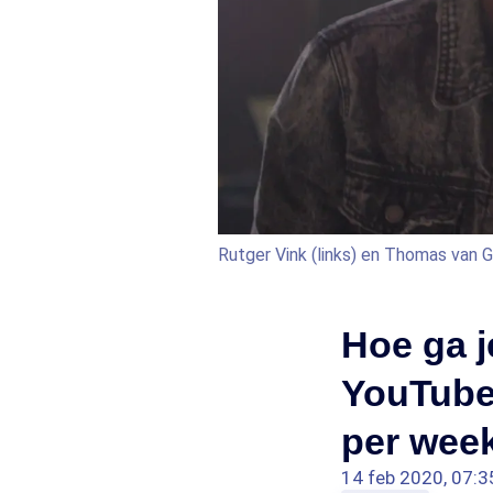
Rutger Vink (links) en Thomas van G
Hoe ga j
YouTube
per week
14 feb 2020, 07:3