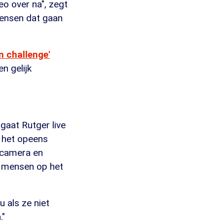
o over na", zegt
mensen dat gaan
n challenge'
en gelijk
 gaat Rutger live
t het opeens
e camera en
 je mensen op het
 als ze niet
."