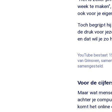
week te maken", 
ook voor je eige
Toch begrijpt hi
de druk voor jez
en dat wil je zo 
YouTube bestaat 15 
van Grinsven, same
samengesteld.
Voor de cijfe
Maar wat mensen l
achter je comput
komt het online 