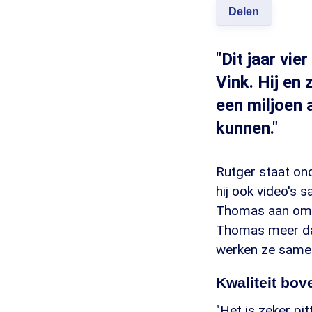
Delen
"Dit jaar vi
Vink. Hij en
een miljoen 
kunnen."
Rutger staat ond
hij ook video's 
Thomas aan om o
Thomas meer da
werken ze samen 
Kwaliteit bov
"Het is zeker p