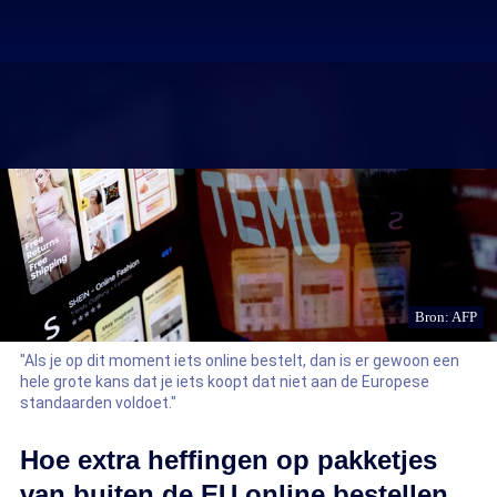
Bron: AFP
"Als je op dit moment iets online bestelt, dan is er gewoon een
hele grote kans dat je iets koopt dat niet aan de Europese
standaarden voldoet."
Hoe extra heffingen op pakketjes
van buiten de EU online bestellen