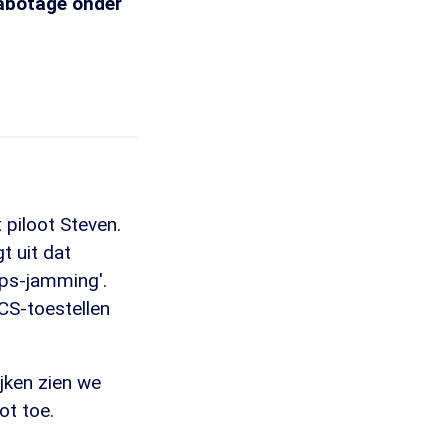
abotage onder
 piloot Steven.
t uit dat
gps-jamming'.
CS-toestellen
jken zien we
ot toe.