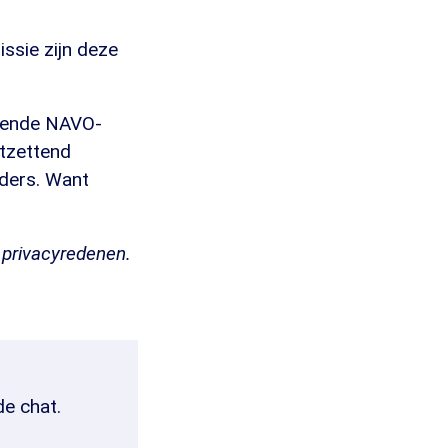
ssie zijn deze
illende NAVO-
ntzettend
ders. Want
e privacyredenen.
de chat.