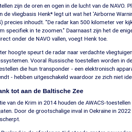
llen zijn de oren en ogen in de lucht van de NAVO. 
de vliegbasis Henk* legt uit wat het 'Airborne Warni
precies inhoudt. "De radar kan 500 kilometer ver kij
m specifiek in te zoomen." Daarnaast zijn het de en
direct onder de NAVO vallen, voegt Henk toe.
ter hoogte speurt de radar naar verdachte vliegtuige
gssystemen. Vooral Russische toestellen worden in d
stellen die hun transponder - een elektronisch appar
dt - hebben uitgeschakeld waardoor ze zich niet iden
ank tot aan de Baltische Zee
tie van de Krim in 2014 houden de AWACS-toestellen 
gaten. Door de grootschalige inval in Oekraïne in 2022 
scherpt.