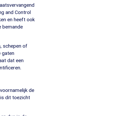
Plaatsvervangend
ng and Control
ken en heeft ook
ige bemande
n, schepen of
e gaten
aat dat een
tificeren.
voornamelijk de
is dit toezicht