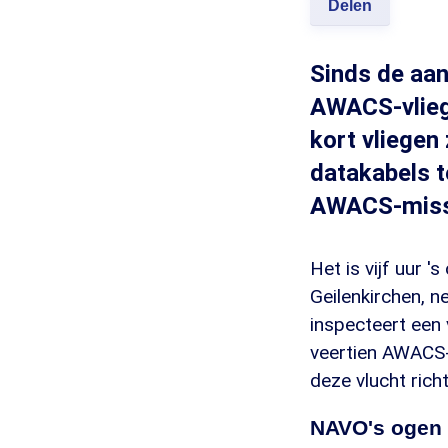
Delen
Sinds de aan
AWACS-vliegt
kort vliegen
datakabels 
AWACS-miss
Het is vijf uur 
Geilenkirchen, 
inspecteert een 
veertien AWACS-
deze vlucht rich
NAVO's ogen e