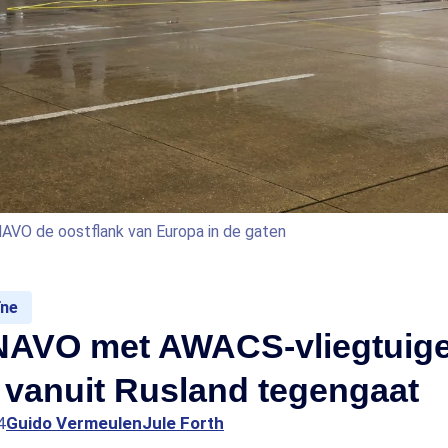
VO de oostflank van Europa in de gaten
ïne
NAVO met AWACS-vliegtuig
 vanuit Rusland tegengaat
4
Guido Vermeulen
Jule Forth