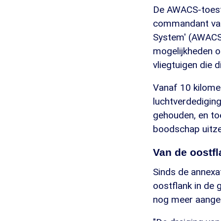
De AWACS-toeste
commandant van 
System' (AWACS) 
mogelijkheden o
vliegtuigen die 
Vanaf 10 kilome
luchtverdedigin
gehouden, en toe
boodschap uitzen
Van de oostfl
Sinds de annexa
oostflank in de 
nog meer aange