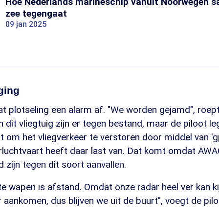
Hoe Nederlands marineschip vanuit Noorwegen s
zee tegengaat
09 jan 2025
ging
at plotseling een alarm af. "We worden gejamd", roept
dit vliegtuig zijn er tegen bestand, maar de piloot leg
t om het vliegverkeer te verstoren door middel van '
rluchtvaart heeft daar last van. Dat komt omdat AWA
zijn tegen dit soort aanvallen.
te wapen is afstand. Omdat onze radar heel ver kan ki
r aankomen, dus blijven we uit de buurt", voegt de pilo