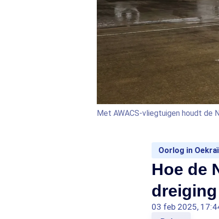
Met AWACS-vliegtuigen houdt de NA
Oorlog in Oekra
Hoe de 
dreiging
03 feb 2025, 17:4