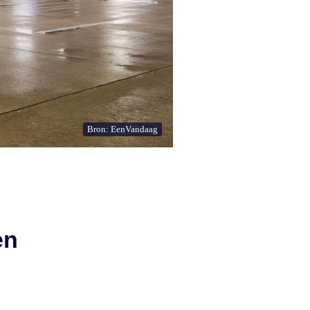
Bron: EenVandaag
en