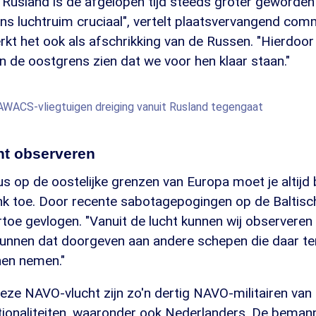
 Rusland is de afgelopen tijd steeds groter geworden
ons luchtruim cruciaal", vertelt plaatsvervangend co
t het ook als afschrikking van de Russen. "Hierdoor l
 de oostgrens zien dat we voor hen klaar staan."
ACS-vliegtuigen dreiging vanuit Rusland tegengaat
ht observeren
 op de oostelijke grenzen van Europa moet je altijd 
enk toe. Door recente sabotagepogingen op de Baltisc
rtoe gevlogen. "Vanuit de lucht kunnen wij observere
 kunnen dat doorgeven aan andere schepen die daar te
en nemen."
ze NAVO-vlucht zijn zo'n dertig NAVO-militairen van 
tionaliteiten, waaronder ook Nederlanders. De bemann