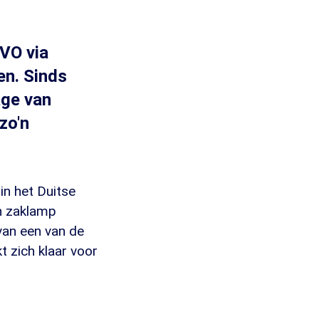
VO via
en. Sinds
age van
zo'n
in het Duitse
en zaklamp
van een van de
 zich klaar voor