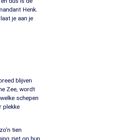
 en dus is de
mmandant Henk.
aat je aan je
breed blijven
he Zee, wordt
n welke schepen
r plekke
zo'n tien
ing ziet op hun