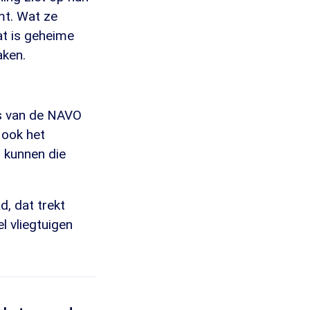
mt. Wat ze
at is geheime
aken.
ns van de NAVO
 ook het
 kunnen die
d, dat trekt
l vliegtuigen