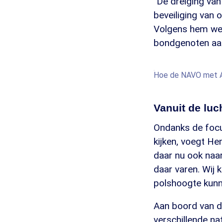
"De dreiging van
beveiliging van 
Volgens hem werk
bondgenoten aan
Hoe de NAVO met AW
Vanuit de luc
Ondanks de focus
kijken, voegt H
daar nu ook naa
daar varen. Wij
polshoogte kunn
Aan boord van de
verschillende na