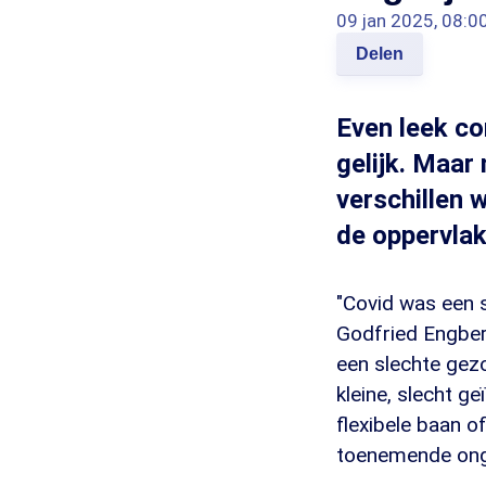
09 jan 2025, 08:0
Delen
Even leek co
gelijk. Maar
verschillen 
de oppervlakt
"Covid was een s
Godfried Engber
een slechte gez
kleine, slecht g
flexibele baan o
toenemende ongel