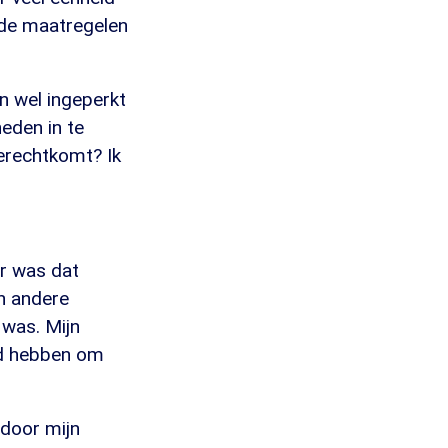
 de maatregelen
en wel ingeperkt
heden in te
erechtkomt? Ik
er was dat
n andere
was. Mijn
eid hebben om
 door mijn