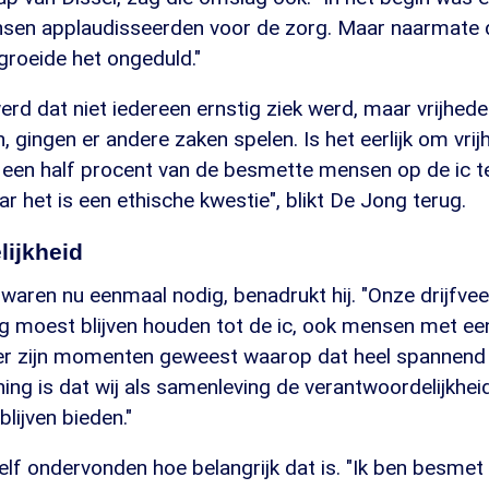
mensen applaudisseerden voor de zorg. Maar naarmate
groeide het ongeduld."
werd dat niet iedereen ernstig ziek werd, maar vrijhed
gingen er andere zaken spelen. Is het eerlijk om vrij
 een half procent van de besmette mensen op de ic t
ar het is een ethische kwestie", blikt De Jong terug.
lijkheid
waren nu eenmaal nodig, benadrukt hij. "Onze drijfve
g moest blijven houden tot de ic, ook mensen met ee
er zijn momenten geweest waarop dat heel spannend 
ing is dat wij als samenleving de verantwoordelijkh
lijven bieden."
lf ondervonden hoe belangrijk dat is. "Ik ben besmet