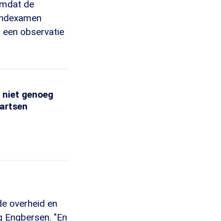
 omdat de
eindexamen
t een observatie
 niet genoeg
-artsen
de overheid en
g Engbersen. "En