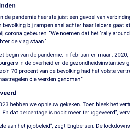
inden
n de pandemie heerste juist een gevoel van verbindin
en bevolking bij rampen snel achter haar leiders gaat s
j corona gebeuren. "We noemen dat het 'rally around 
ter de vlag staan."
t begin van de pandemie, in februari en maart 2020, 
burgers in de overheid en de gezondheidsinstanties 
zo'n 70 procent van de bevolking had het volste vert
maatregelen die werden genomen."
eveerd
023 hebben we opnieuw gekeken. Toen bleek het ver
. En dat percentage is nooit meer teruggeveerd", ver
 dele aan het jojobeleid", zegt Engbersen. De lockdown