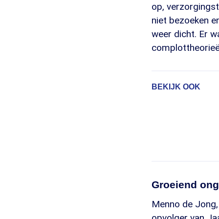
op, verzorgingst
niet bezoeken en
weer dicht. Er w
complottheorieën
BEKIJK OOK
Groeiend ong
Menno de Jong, d
opvolger van Jaa