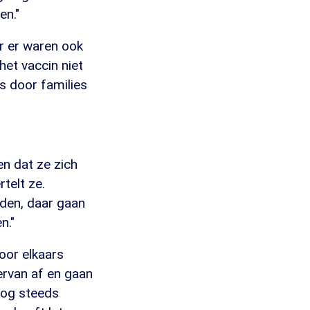
en."
r er waren ook
het vaccin niet
s door families
n dat ze zich
rtelt ze.
rden, daar gaan
n."
oor elkaars
 ervan af en gaan
nog steeds