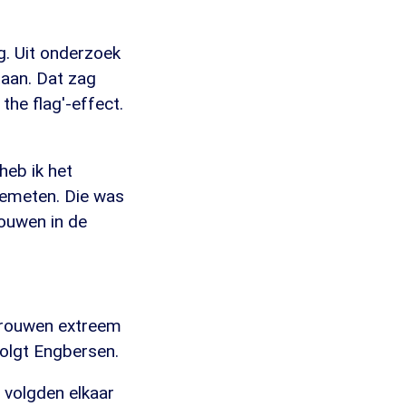
g. Uit onderzoek
taan. Dat zag
the flag'-effect.
heb ik het
gemeten. Die was
rouwen in de
trouwen extreem
volgt Engbersen.
s volgden elkaar