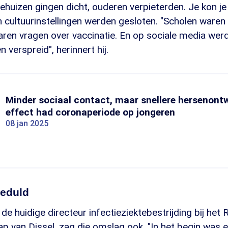
ehuizen gingen dicht, ouderen verpieterden. Je kon je
 cultuurinstellingen werden gesloten. "Scholen waren
aren vragen over vaccinatie. En op sociale media wer
 verspreid", herinnert hij.
Minder sociaal contact, maar snellere hersenontwi
effect had coronaperiode op jongeren
08 jan 2025
eduld
e huidige directeur infectieziektebestrijding bij het
p van Dissel, zag die omslag ook. "In het begin was e