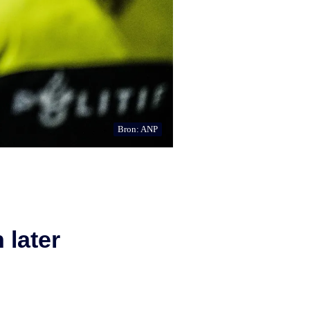
Bron: ANP
 later