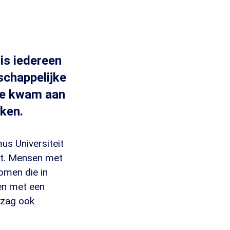
 is iedereen
schappelijke
ede kwam aan
rken.
us Universiteit
ot. Mensen met
omen die in
sen met een
 zag ook