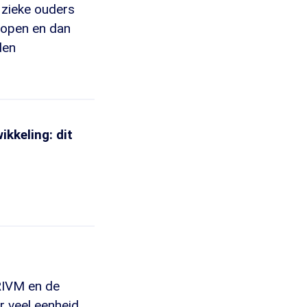
 zieke ouders
 open en dan
den
kkeling: dit
 RIVM en de
r veel eenheid