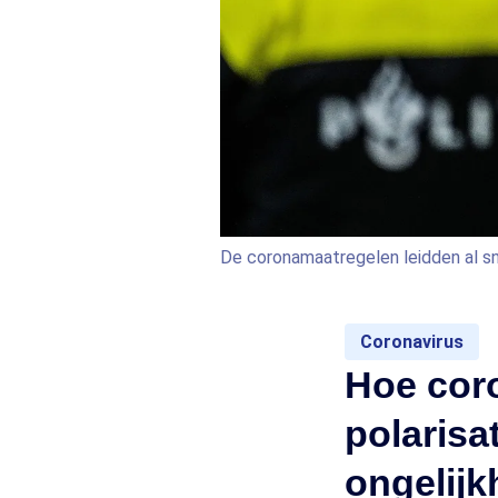
De coronamaatregelen leidden al s
Coronavirus
Hoe coro
polarisa
ongelijk