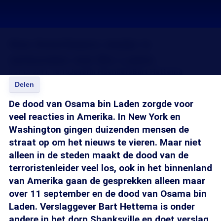
Hoe Amerikaans stadje is
verbonden met Bin Laden
05 mei 2011, 18:15
Josefin Hoenders
Bart Hettema
Delen
De dood van Osama bin Laden zorgde voor
veel reacties in Amerika. In New York en
Washington gingen duizenden mensen de
straat op om het nieuws te vieren. Maar niet
alleen in de steden maakt de dood van de
terroristenleider veel los, ook in het binnenland
van Amerika gaan de gesprekken alleen maar
over 11 september en de dood van Osama bin
Laden. Verslaggever Bart Hettema is onder
andere in het dorp Shanksville en doet verslag.