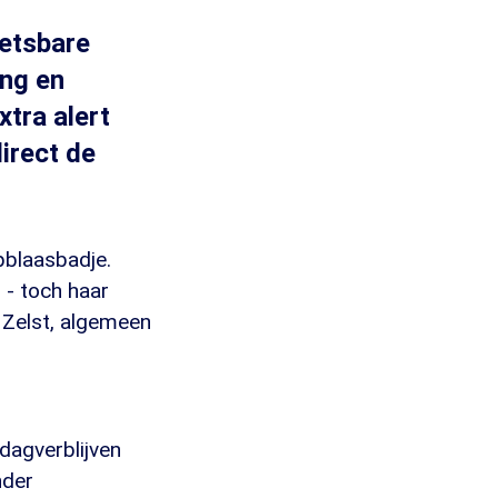
wetsbare
ang en
tra alert
direct de
opblaasbadje.
- toch haar
 Zelst, algemeen
rdagverblijven
nder