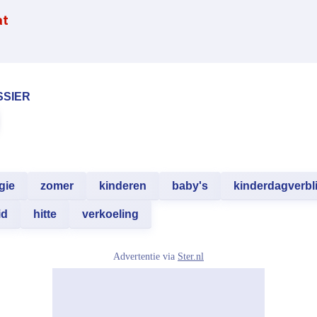
at
SSIER
gie
zomer
kinderen
baby's
kinderdagverbli
id
hitte
verkoeling
Advertentie via
Ster.nl