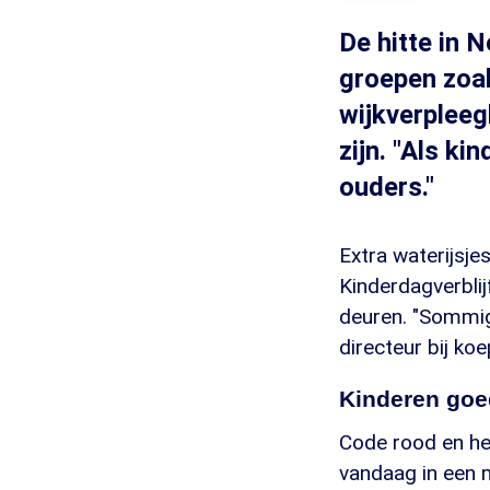
De hitte in 
groepen zoal
wijkverplee
zijn. "Als ki
ouders."
Extra waterijsje
Kinderdagverbli
deuren. "Sommig
directeur bij koe
Kinderen goe
Code rood en het
vandaag in een m