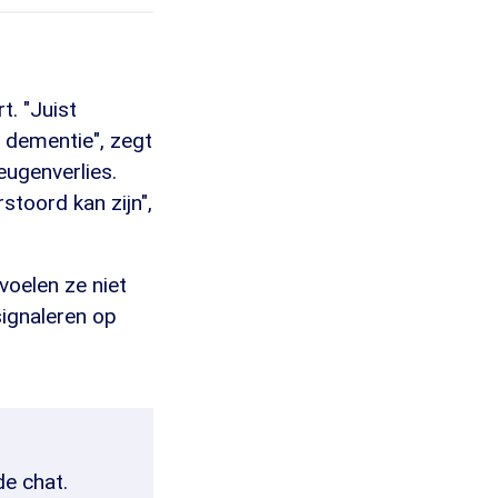
t. "Juist
 dementie", zegt
eugenverlies.
stoord kan zijn",
oelen ze niet
signaleren op
de chat.