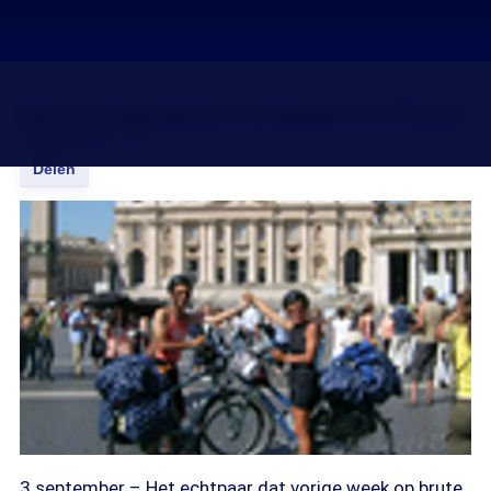
Het mishandelde echtpaar uit Rome
05 sep 2008, 14:00
Delen
3 september – Het echtpaar dat vorige week op brute