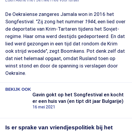
Eden Alene met Set Me Free voor Israël
De Oekraïense zangeres Jamala won in 2016 het
Songfestival. "Zij zong het nummer
1944
, een lied over
de deportatie van Krim-Tartaren tijdens het Sovjet-
regime. Haar oma werd destijds gedeporteerd. En dat
lied werd gezongen in een tijd dat rondom de Krim
ook strijd woedde", zegt Boomkens. Pot denk zelf dat
dat niet helemaal opgaat, omdat Rusland toen op
winst stond en door de spanning is verslagen door
Oekraïne.
BEKIJK OOK
Gavin gokt op het Songfestival en kocht
er een huis van (en tipt dit jaar Bulgarije)
16 mei 2021
Is er sprake van vriendjespolitiek bij het