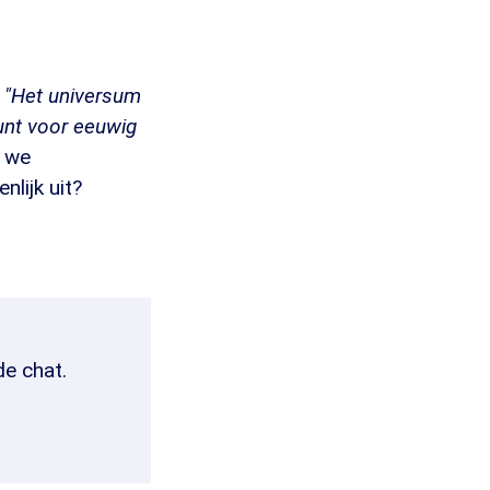
"Het universum
unt voor eeuwig
n we
nlijk uit?
de chat.