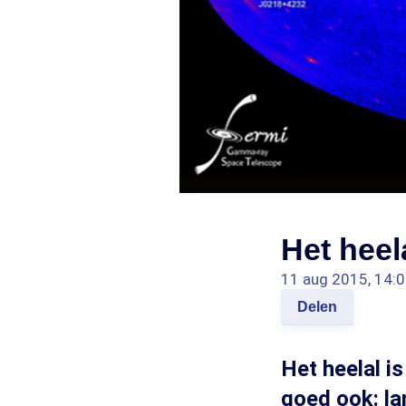
Het heel
11 aug 2015, 14:
Delen
Het heelal i
goed ook: l