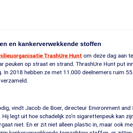
alen en kankerverwekkende stoffen
milieuorganisatie TrashUre Hunt
om deze dag aan te
ar peuken op straat en strand. ThrashUre Hunt put inm
ing. In 2018 hebben ze met 11.000 deelnemers ruim 5
s verzameld.
Bron: EenVanda
odig, vindt Jacob de Boer, directeur Environment and
. Hij legt uit hoe schadelijk zo'n sigarettenpeuk kan zijn
ergaat niet. En er zit niet alleen plastic in, maar ook me
 zijn kankerverwekkende teerachtige stoffen, er zitten