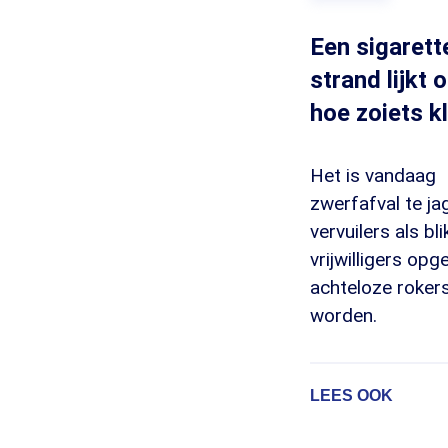
Een sigarett
strand lijkt 
hoe zoiets k
Het is vandaag
zwerfafval te ja
vervuilers als b
vrijwilligers op
achteloze roker
worden.
LEES OOK