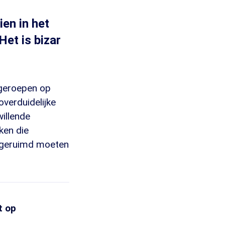
en in het
Het is bizar
geroepen op
verduidelijke
willende
ken die
opgeruimd moeten
t op