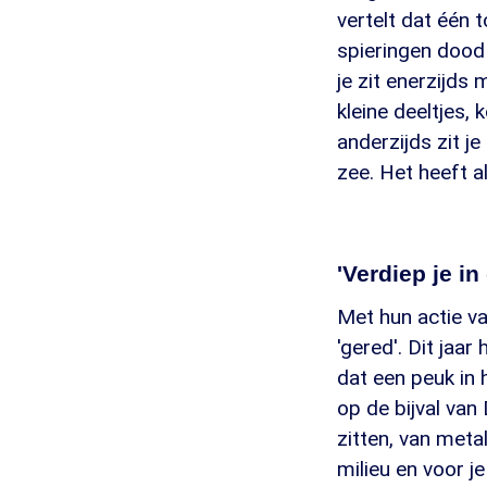
vertelt dat één t
spieringen dood 
je zit enerzijds 
kleine deeltjes,
anderzijds zit j
zee. Het heeft a
'Verdiep je in
Met hun actie va
'gered'. Dit ja
dat een peuk in 
op de bijval van
zitten, van meta
milieu en voor j