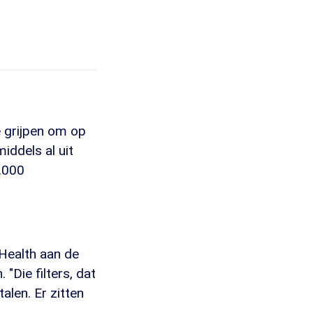
 grijpen om op
iddels al uit
5.000
ag
 Health aan de
. "Die filters, dat
talen. Er zitten