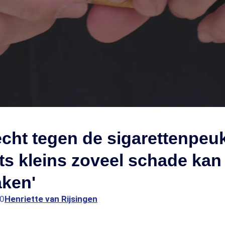
cht tegen de sigarettenpeuk
ts kleins zoveel schade kan
aken'
00
Henriette van Rijsingen