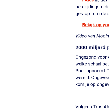
bestrijdingsmidde
gestopt om de s
Bekijk op y
Video van Mooima
2000 miljard 
Ongezond voor de
welke schaal pe
Boer opnoemt: "
wereld. Ongeveer
kom je op ongeve
Volgens TrashUre