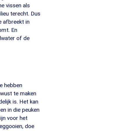
ne vissen als
lieu terecht. Dus
e afbreekt in
omt. En
ndwater of de
te hebben
bewust te maken
lijk is. Het kan
fen in die peuken
ijn voor het
 weggooien, doe