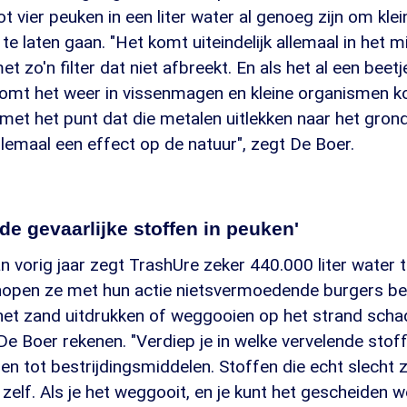
ot vier peuken in een liter water al genoeg zijn om klei
te laten gaan. "Het komt uiteindelijk allemaal in het mi
met zo'n filter dat niet afbreekt. En als het al een beetj
 komt het weer in vissenmagen en kleine organismen k
e met het punt dat die metalen uitlekken naar het gro
llemaal een effect op de natuur", zegt De Boer.
 de gevaarlijke stoffen in peuken'
n vorig jaar zegt TrashUre zeker 440.000 liter water 
ar hopen ze met hun actie nietsvermoedende burgers 
het zand uitdrukken of weggooien op het strand schade
 De Boer rekenen. "Verdiep je in welke vervelende stof
len tot bestrijdingsmiddelen. Stoffen die echt slecht z
e zelf. Als je het weggooit, en je kunt het gescheiden