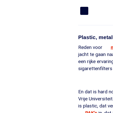
Plastic, met
Reden voor
jacht te gaan na
een rijke ervar
sigarettenfilter
En dat is hard n
Vrije Universiteit
is plastic, dat v
PAK's
in, dat