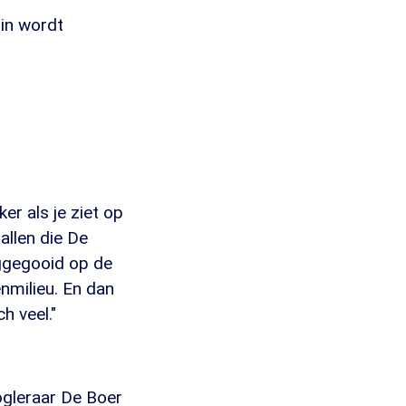
rin wordt
er als je ziet op
allen die De
ggegooid op de
nmilieu. En dan
h veel."
ogleraar De Boer