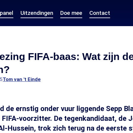
epanel
Uitzendingen
Doe mee
Contact
ezing FIFA-baas: Wat zijn d
n?
15
Tom van 't Einde
d de ernstig onder vuur liggende Sepp Bla
 FIFA-voorzitter. De tegenkandidaat, de 
n Al-Hussein, trok zich terug na de eerste