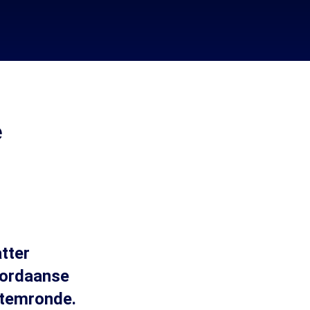
e
tter
Jordaanse
 stemronde.