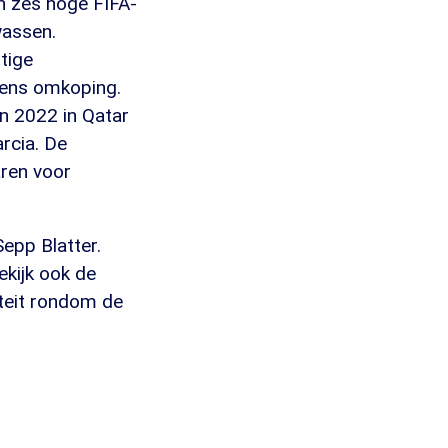
n zes hoge FIFA-
wassen.
tige
gens omkoping.
n 2022 in Qatar
rcia. De
aren voor
epp Blatter.
ekijk ook de
iteit rondom de