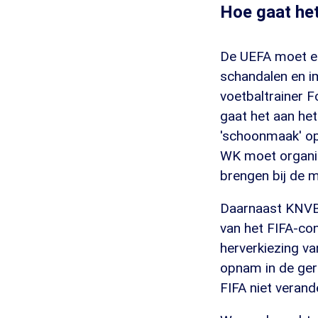
Hoe gaat het
De UEFA moet ee
schandalen en 
voetbaltrainer 
gaat het aan he
'schoonmaak' op
WK moet organise
brengen bij de 
Daarnaast KNVB-
van het FIFA-con
herverkiezing va
opnam in de ger
FIFA niet verand