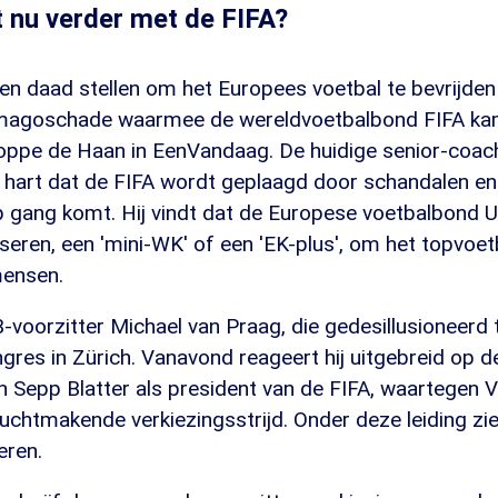
 nu verder met de FIFA?
n daad stellen om het Europees voetbal te bevrijden
imagoschade waarmee de wereldvoetbalbond FIFA kam
Foppe de Haan in EenVandaag. De huidige senior-coac
t hart dat de FIFA wordt geplaagd door schandalen en
 gang komt. Hij vindt dat de Europese voetbalbond 
ren, een 'mini-WK' of een 'EK-plus', om het topvoetb
mensen.
voorzitter Michael van Praag, die gedesillusioneerd
gres in Zürich. Vanavond reageert hij uitgebreid op 
n Sepp Blatter als president van de FIFA, waartegen 
uchtmakende verkiezingsstrijd. Onder deze leiding zi
eren.