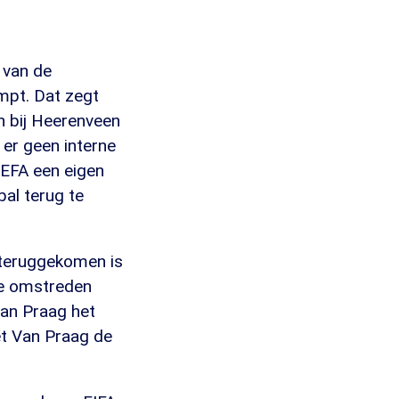
 van de
pt. Dat zegt
h bij Heerenveen
 er geen interne
UEFA een eigen
al terug te
 teruggekomen is
de omstreden
Van Praag het
et Van Praag de