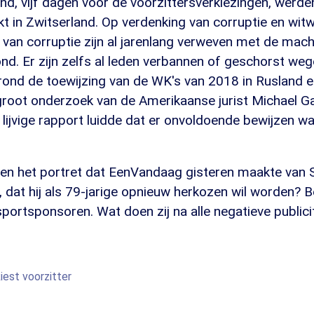
, vijf dagen voor de voorzittersverkiezingen, werde
kt in Zwitserland. Op verdenking van corruptie en wit
van corruptie zijn al jarenlang verweven met de mach
nd. Er zijn zelfs al leden verbannen of geschorst we
rond de toewijzing van de WK's van 2018 in Rusland e
groot onderzoek van de Amerikaanse jurist Michael Ga
t lijvige rapport luidde dat er onvoldoende bewijzen w
ven het portret dat EenVandaag gisteren maakte van S
 dat hij als 79-jarige opnieuw herkozen wil worden? B
portsponsoren. Wat doen zij na alle negatieve public
iest voorzitter