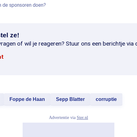
n de sponsoren doen?
tel ze!
ragen of wil je reageren? Stuur ons een berichtje via 
at
Foppe de Haan
Sepp Blatter
corruptie
Advertentie via
Ster.nl