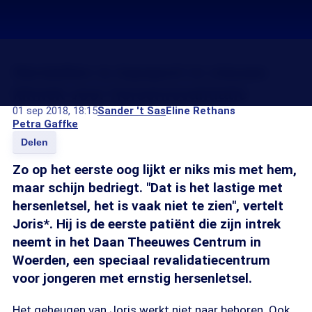
Herstellen is topsport in nieuwe
kliniek voor hersenrevalidatie
01 sep 2018, 18:15
Sander 't Sas
Eline Rethans
Petra Gaffke
Delen
Zo op het eerste oog lijkt er niks mis met hem,
maar schijn bedriegt. "Dat is het lastige met
hersenletsel, het is vaak niet te zien", vertelt
Joris*. Hij is de eerste patiënt die zijn intrek
neemt in het Daan Theeuwes Centrum in
Woerden, een speciaal revalidatiecentrum
voor jongeren met ernstig hersenletsel.
Het geheugen van Joris werkt niet naar behoren. Ook