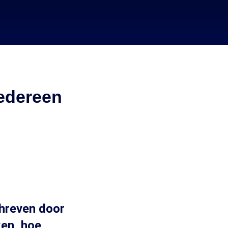
iedereen
chreven door
ken, hoe