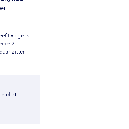
eer
heeft volgens
nemer?
daar zitten
de chat.