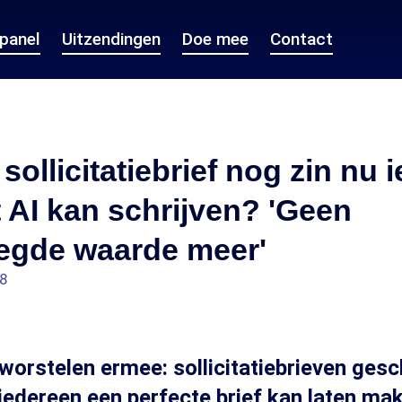
epanel
Uitzendingen
Doe mee
Contact
 sollicitatiebrief nog zin nu 
AI kan schrijven? 'Geen
egde waarde meer'
48
orstelen ermee: sollicitatiebrieven ges
 iedereen een perfecte brief kan laten ma