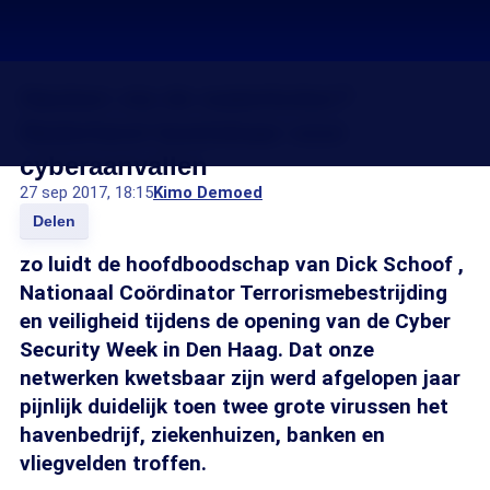
Hacken via de waterkoker?
Nederland kwetsbaar voor
cyberaanvallen
27 sep 2017, 18:15
Kimo Demoed
Delen
zo luidt de hoofdboodschap van Dick Schoof ,
Nationaal Coördinator Terrorismebestrijding
en veiligheid tijdens de opening van de Cyber
Security Week in Den Haag. Dat onze
netwerken kwetsbaar zijn werd afgelopen jaar
pijnlijk duidelijk toen twee grote virussen het
havenbedrijf, ziekenhuizen, banken en
vliegvelden troffen.