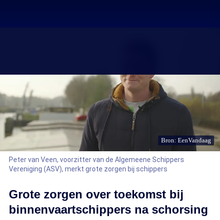
Bron: EenVandaag
Peter van Veen, voorzitter van de Algemeene Schippers
Vereniging (ASV), merkt grote zorgen bij schippers
Grote zorgen over toekomst bij
binnenvaartschippers na schorsing