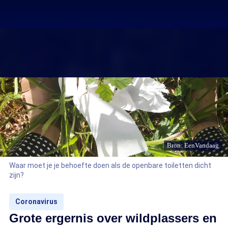
Bron: EenVandaag
Waar moet je je behoefte doen als de openbare toiletten dicht
zijn?
Coronavirus
Grote ergernis over wildplassers en