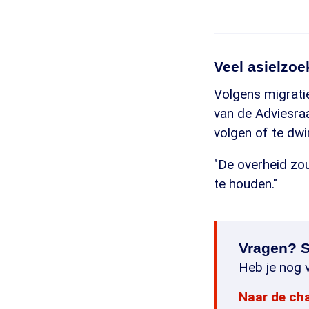
Veel asielzoek
Volgens migratie
van de Adviesraa
volgen of te dwin
"De overheid zo
te houden."
Vragen? S
Heb je nog v
Naar de ch