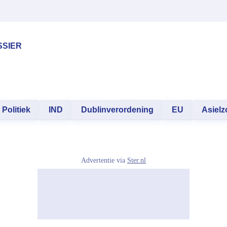
SSIER
Politiek
IND
Dublinverordening
EU
Asielz
Advertentie via
Ster.nl