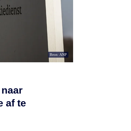
Bron: ANP
 naar
 af te