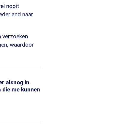
wel nooit
Nederland naar
n verzoeken
men, waardoor
r alsnog in
en die me kunnen