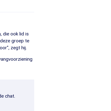
die ook lid is
m deze groep te
or", zegt hij.
vangvoorziening
de chat.