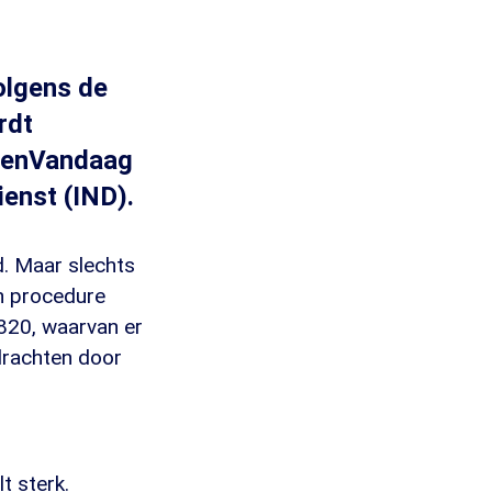
volgens de
rdt
e EenVandaag
ienst (IND).
. Maar slechts
un procedure
820, waarvan er
drachten door
t sterk.