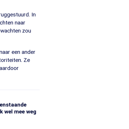
uggestuurd. In
achten naar
e wachten zou
naar een ander
oriteiten. Ze
waardoor
leenstaande
jk wel mee weg