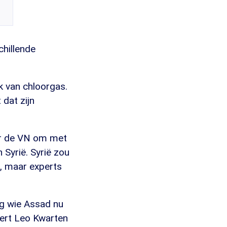
chillende
k van chloorgas.
 dat zijn
or de VN om met
Syrië. Syrië zou
, maar experts
ag wie Assad nu
ert Leo Kwarten