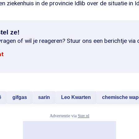
en ziekenhuis in de provincie Idlib over de situatie in Id
tel ze!
ragen of wil je reageren? Stuur ons een berichtje via 
at
ë
gifgas
sarin
Leo Kwarten
chemische wap
Advertentie via
Ster.nl