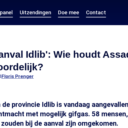
epanel
Uitzendingen
Doe mee
Contact
anval Idlib': Wie houdt Assa
ordelijk?
4
Floris Prenger
n de provincie Idlib is vandaag aangevalle
htmacht met mogelijk gifgas. 58 mensen,
, zouden bij de aanval zijn omgekomen.