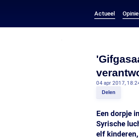
Actueel
Opini
'Gifgasa
verantwo
04 apr 2017, 18:2
Delen
Een dorpje i
Syrische luc
elf kinderen