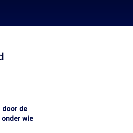
d
n door de
 onder wie