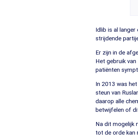
Idlib is al lange
strijdende parti
Er zijn in de af
Het gebruik van S
patiënten sympt
In 2013 was het
steun van Rusla
daarop alle che
betwijfelen of d
Na dit mogelijk
tot de orde kan