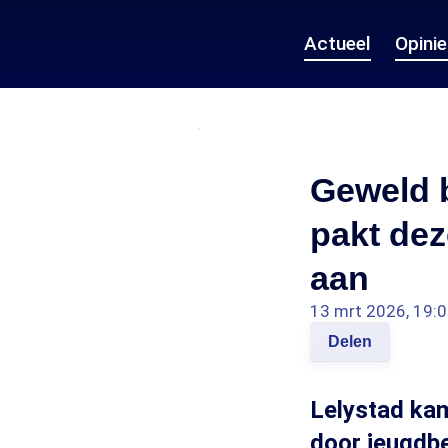
Actueel
Opini
Geweld b
pakt dez
aan
13 mrt 2026, 19:
Delen
Lelystad ka
door jeugdb