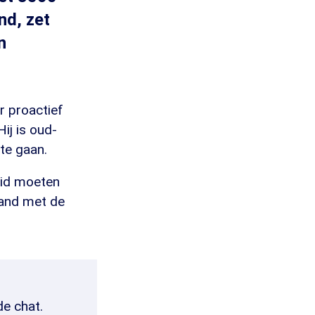
nd, zet
n
r proactief
Hij is oud-
te gaan.
eid moeten
and met de
de chat.