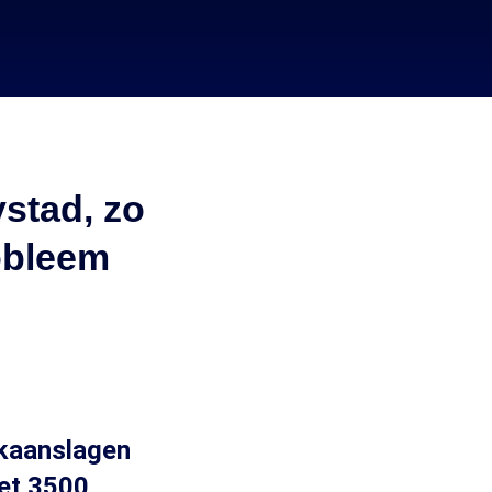
stad, zo
obleem
rkaanslagen
et 3500