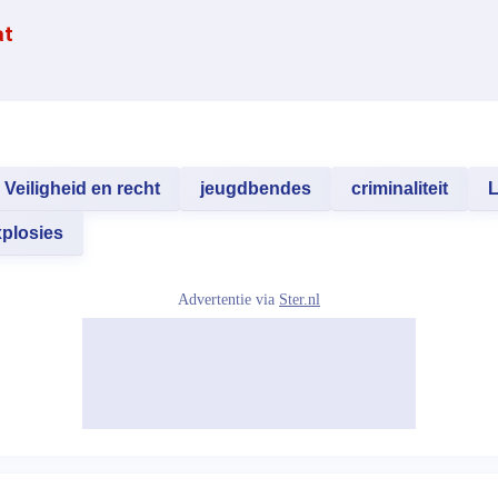
at
Veiligheid en recht
jeugdbendes
criminaliteit
L
xplosies
Advertentie via
Ster.nl