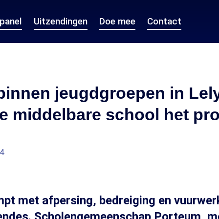
epanel
Uitzendingen
Doe mee
Contact
innen jeugdgroepen in Lely
e middelbare school het pr
04
mpt met afpersing, bedreiging en vuurwe
endes. Scholengemeenschap Porteum, m