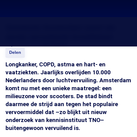
Gemeente Amsterdam weert als
eerste vervuilende bromfietsen
11 jan 2018, 18:15
Jan Ponsen
Delen
Longkanker, COPD, astma en hart- en
vaatziekten. Jaarlijks overlijden 10.000
Nederlanders door luchtvervuiling. Amsterdam
komt nu met een unieke maatregel: een
milieuzone voor scooters. De stad bindt
daarmee de strijd aan tegen het populaire
vervoermiddel dat –zo blijkt uit nieuw
onderzoek van kennisinstituut TNO–
buitengewoon vervuilend is.