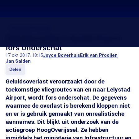
Problemen Schiphol
Geluidsoverlast Lelystad Airport
fors onderschat
17 okt 2017, 18:15
Joyce Boverhuis
Erik van Prooijen
Jan Salden
Delen
Geluidsoverlast veroorzaakt door de
toekomstige vliegroutes van en naar Lelystad
Airport, wordt fors onderschat. De gegevens
waarmee de overlast is berekend kloppen niet
en er is gebruik gemaakt van onrealistische
aannames. Dit blijkt uit onderzoek van de
actiegroep HoogOverijssel. Ze hebben
inmiddels het ministerie van Infrastructuur en