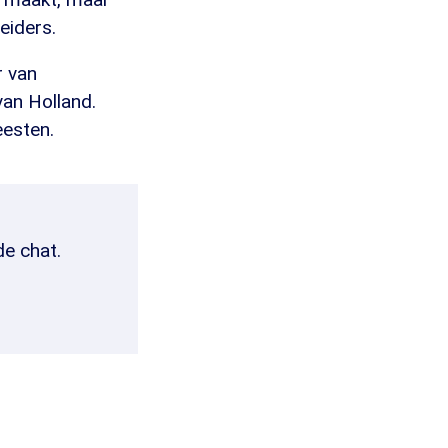
eiders.
r van
van Holland.
eesten.
de chat.