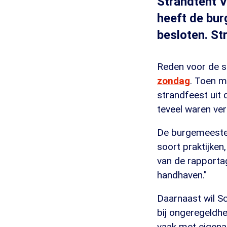
Strandtent 
heeft de bu
besloten. St
Reden voor de s
zondag
. Toen m
strandfeest uit
teveel waren ver
De burgemeester
soort praktijken,
van de rapporta
handhaven."
Daarnaast wil S
bij ongeregeldhe
vaak met eigena