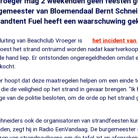
Vroeger mag 2 weekenden geen feesten g
rgemeester van Bloemendaal Bernt Schne
randtent Fuel heeft een waarschuwing ge
luiting van Beachclub Vroeger is
het incident van
oest het strand ontruimd worden nadat kaartverkoop
 de hand liep. Er ontstonden ongeregeldheden omdat e
kocht.
 hoopt dat deze maatregelen helpen om een einde t
 die de veiligheid op het strand in gevaar brengen. "Ik
ge van de politie besloten, om de orde op het strand
chneiders ook de organisatoren van strandfeesten k
den, zegt hij in Radio EenVandaag. De burgemeester g
ren van strandpaviljoens om de tafel zit en afsprake