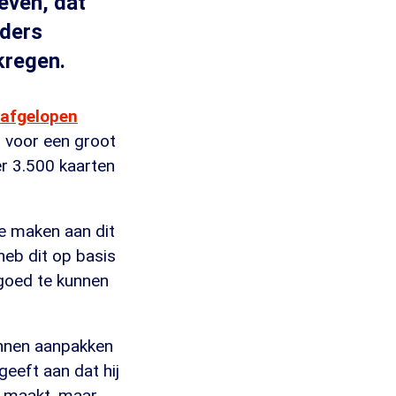
even, dat
iders
kregen.
 afgelopen
 voor een groot
r 3.500 kaarten
e maken aan dit
 heb dit op basis
 goed te kunnen
unnen aanpakken
eeft aan dat hij
n maakt, maar