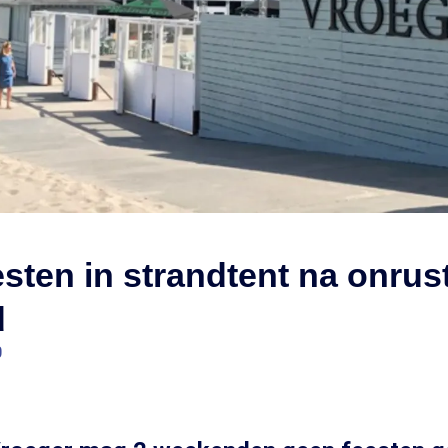
sten in strandtent na onrus
d
0