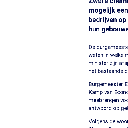
Zware chemis
mogelijk een
bedrijven op
hun gebouwen
De burgemeester 
weten in welke m
minister zijn af
het bestaande c
Burgemeester Em
Kamp van Econom
meebrengen voor 
antwoord op ge
Volgens de woor