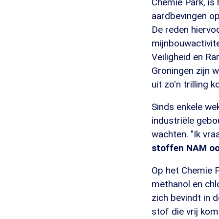
Chemie Park, is 
aardbevingen op d
De reden hiervoo
mijnbouwactivit
Veiligheid en Ra
Groningen zijn w
uit zo'n trillin
Sinds enkele we
industriële gebo
wachten. "Ik vr
stoffen NAM o
Op het Chemie P
methanol en chl
zich bevindt in
stof die vrij ko