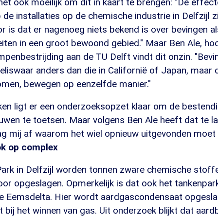
het ook moeilijk om dit in kaart te brengen: "De effec
e installaties op de chemische industrie in Delfzijl zij
r is dat er nagenoeg niets bekend is over bevingen a
eiten in een groot bewoond gebied." Maar Ben Ale, ho
mpenbestrijding aan de TU Delft vindt dit onzin. "Bevi
eliswaar anders dan die in Californië of Japan, maar 
g komen, bewegen op eenzelfde manier."
ken ligt er een onderzoeksopzet klaar om de bestend
uwen te toetsen. Maar volgens Ben Ale heeft dat te la
aag mij af waarom het wiel opnieuw uitgevonden moet
ok op complex
ark in Delfzijl worden tonnen zware chemische stoff
oor opgeslagen. Opmerkelijk is dat ook het tankenpa
 de Eemsdelta. Hier wordt aardgascondensaat opgeslag
mt bij het winnen van gas. Uit onderzoek blijkt dat aar