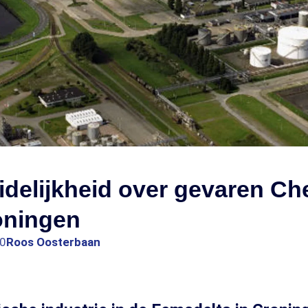
delijkheid over gevaren Ch
oningen
00
Roos Oosterbaan