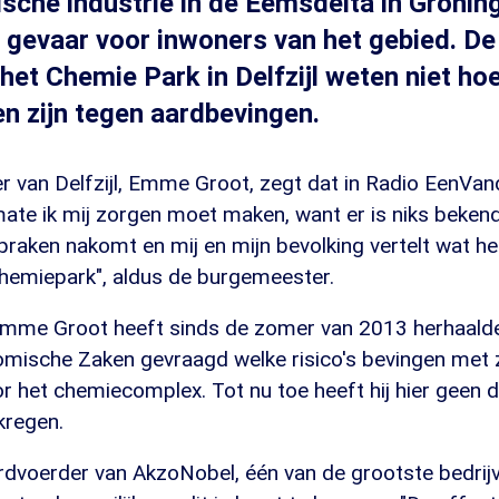
che industrie in de Eemsdelta in Groning
 gevaar voor inwoners van het gebied. De 
 het Chemie Park in Delfzijl weten niet ho
 zijn tegen aardbevingen.
van Delfzijl, Emme Groot, zegt dat in Radio EenVanda
ate ik mij zorgen moet maken, want er is niks bekend.
spraken nakomt en mij en mijn bevolking vertelt wat he
hemiepark", aldus de burgemeester.
me Groot heeft sinds de zomer van 2013 herhaaldelij
ische Zaken gevraagd welke risico's bevingen met 
het chemiecomplex. Tot nu toe heeft hij hier geen du
kregen.
dvoerder van AkzoNobel, één van de grootste bedrij