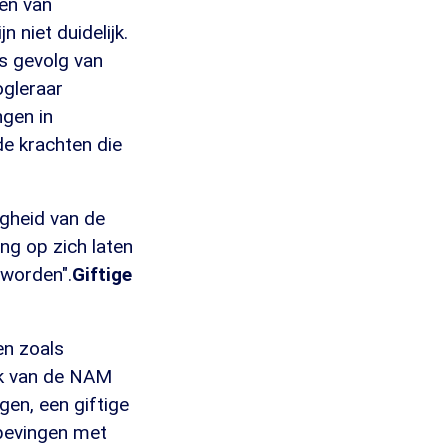
ten van
n niet duidelijk.
ls gevolg van
ogleraar
ngen in
de krachten die
igheid van de
ng op zich laten
 worden".
Giftige
en zoals
rk van de NAM
en, een giftige
dbevingen met