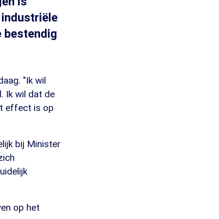
en is
industriële
e bestendig
ag. "Ik wil
 Ik wil dat de
t effect is op
k bij Minister
zich
idelijk
ven op het