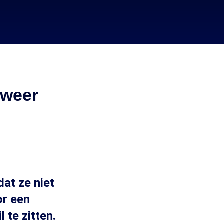
 weer
at ze niet
or een
 te zitten.