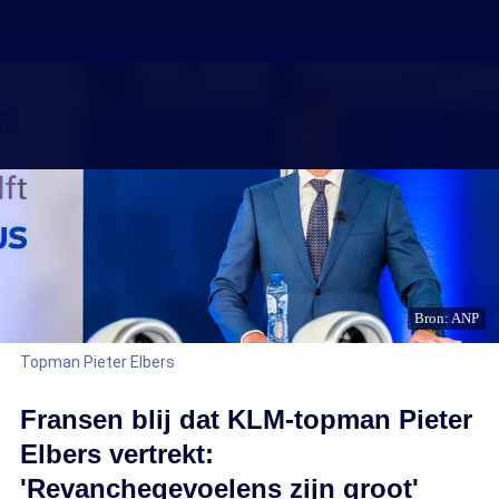
Bron: ANP
Topman Pieter Elbers
Fransen blij dat KLM-topman Pieter
Elbers vertrekt:
'Revanchegevoelens zijn groot'