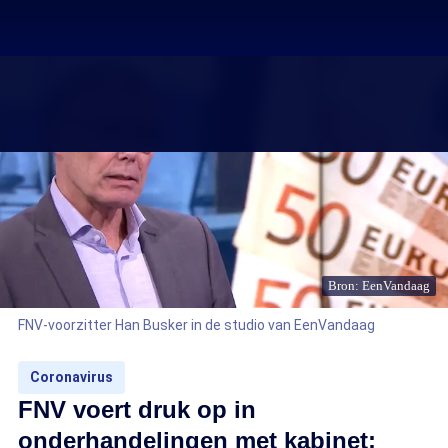
Bron: EenVandaag
FNV-voorzitter Han Busker in de studio van EenVandaag
Coronavirus
FNV voert druk op in
onderhandelingen met kabinet: