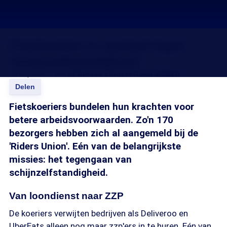
Fietskoeriers in opstand tegen
’schijnzelfstandigheid’
16 sep 2017, 18:15
Vanessa Lamsvelt
Jan Salden
Delen
Fietskoeriers bundelen hun krachten voor
betere arbeidsvoorwaarden. Zo'n 170
bezorgers hebben zich al aangemeld bij de
'Riders Union'. Eén van de belangrijkste
missies: het tegengaan van
schijnzelfstandigheid.
Van loondienst naar ZZP
De koeriers verwijten bedrijven als Deliveroo en
UberEats alleen nog maar zzp'ers in te huren. Eén van