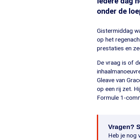
Iedere dag n
onder de loe
Gistermiddag wa
op het regenacht
prestaties en ze
De vraag is of de
inhaalmanoeuvre
Gleave van Grac
op een rij zet. 
Formule 1-comm
Vragen? S
Heb je nog v