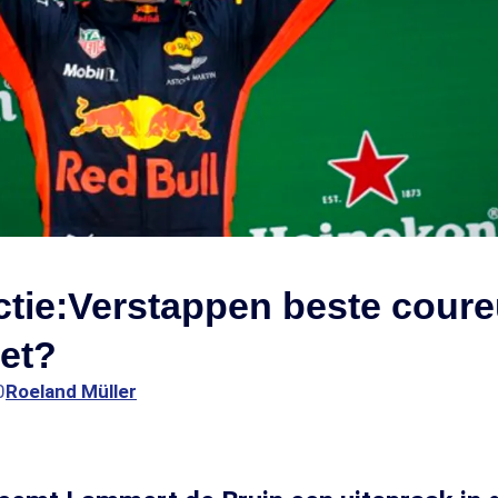
fictie:Verstappen beste cour
et?
0
Roeland Müller