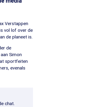
de media
ax Verstappen
 vol lof over de
an de planeet is.
der de
r aan Simon
at sportfeiten
mers, evenals
de chat.