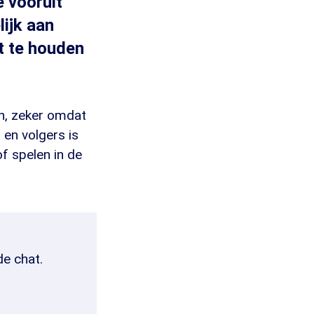
e vooruit
ijk aan
t te houden
n, zeker omdat
 en volgers is
f spelen in de
de chat.