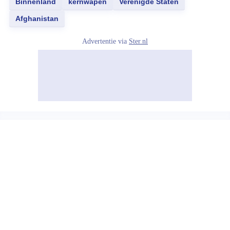
Binnenland
kernwapen
Verenigde Staten
Afghanistan
Advertentie via
Ster.nl