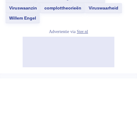
Viruswaanzin
complottheorieën
Viruswaarheid
Willem Engel
Advertentie via
Ster.nl