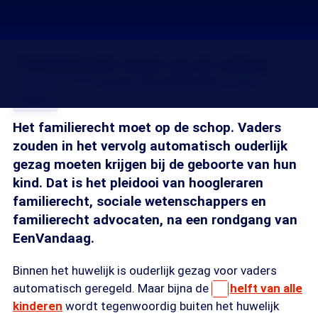
‘Familierecht moet op de schop'
17 jun 2017, 18:15
Josefin Hoenders
Sander 't Sas
Delen
Het familierecht moet op de schop. Vaders
zouden in het vervolg automatisch ouderlijk
gezag moeten krijgen bij de geboorte van hun
kind. Dat is het pleidooi van hoogleraren
familierecht, sociale wetenschappers en
familierecht advocaten, na een rondgang van
EenVandaag.
Binnen het huwelijk is ouderlijk gezag voor vaders
automatisch geregeld. Maar bijna de
helft van alle
kinderen
wordt tegenwoordig buiten het huwelijk