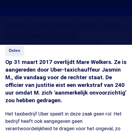
Familie verongelukte vrouw: 'Uber
is een amoreel bedrijf'
31 okt 2018, 18:15
Dirk Schouten
Kimo Demoed
Delen
Op 31 maart 2017 overlijdt Mare Welkers. Ze is
aangereden door Uber-taxichauffeur Jasmin
M., die vandaag voor de rechter staat. De
officier van justitie eist een werkstraf van 240
uur omdat M. zich 'aanmerkelijk onvoorzichtig'
zou hebben gedragen.
Het taxibedrijf Uber speelt in deze zaak geen rol. Het
bedrijf heeft ook aangegeven geen
verantwoordelijkheid te dragen voor het ongeval, zo