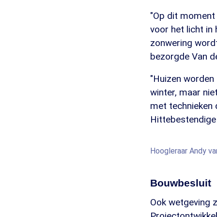
"Op dit moment o
voor het licht i
zonwering wordt
bezorgde Van d
"Huizen worden 
winter, maar nie
met technieken 
Hittebestendige 
Hoogleraar Andy v
Bouwbesluit
Ook wetgeving z
Projectontwikke