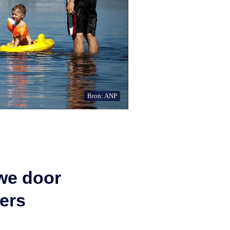
Bron: ANP
 we door
ers