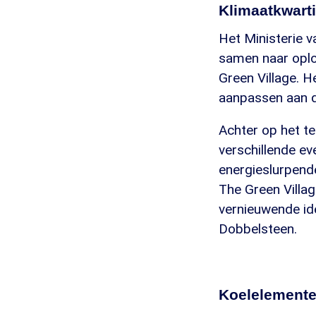
Klimaatkwarti
Het Ministerie v
samen naar oplos
Green Village. H
aanpassen aan di
Achter op het t
verschillende e
energieslurpend
The Green Villag
vernieuwende ide
Dobbelsteen.
Koelelement