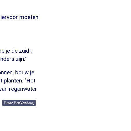
Hiervoor moeten
 je de zuid-,
ders zijn."
annen, bouw je
t planten. "Het
 van regenwater
Bron: EenVandaag