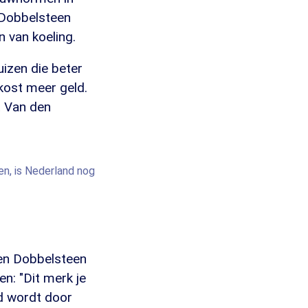
 Dobbelsteen
 van koeling.
uizen die beter
kost meer geld.
t Van den
n, is Nederland nog
den Dobbelsteen
n: "Dit merk je
d wordt door