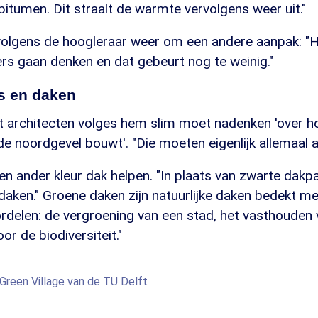
 bitumen. Dit straalt de warmte vervolgens weer uit."
volgens de hoogleraar weer om een andere aanpak: "
rs gaan denken en dat gebeurt nog te weinig."
s en daken
 architecten volges hem slim moet nadenken 'over hoe
de noordgevel bouwt'. "Die moeten eigenlijk allemaal an
n ander kleur dak helpen. "In plaats van zwarte dakp
daken." Groene daken zijn natuurlijke daken bedekt me
ordelen: de vergroening van een stad, het vasthouden
or de biodiversiteit."
reen Village van de TU Delft