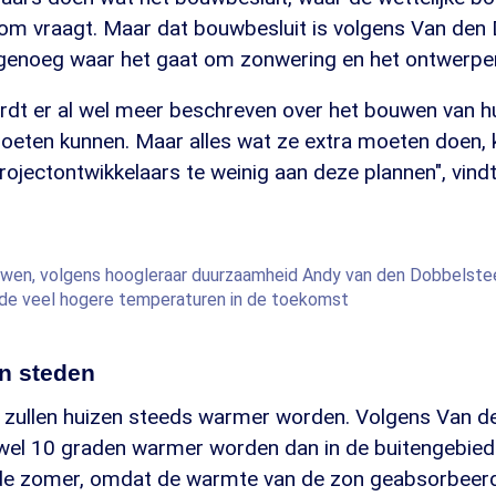
, om vraagt. Maar dat bouwbesluit is volgens Van den
 genoeg waar het gaat om zonwering en het ontwerpen
ordt er al wel meer beschreven over het bouwen van h
moeten kunnen. Maar alles wat ze extra moeten doen, 
ojectontwikkelaars te weinig aan deze plannen", vind
wen, volgens hoogleraar duurzaamheid Andy van den Dobbelstee
r de veel hogere temperaturen in de toekomst
in steden
n zullen huizen steeds warmer worden. Volgens Van 
 wel 10 graden warmer worden dan in de buitengebiede
 de zomer, omdat de warmte van de zon geabsorbeer