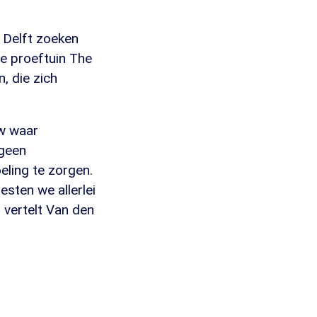
U Delft zoeken
de proeftuin The
, die zich
uw waar
 geen
ling te zorgen.
esten we allerlei
 vertelt Van den