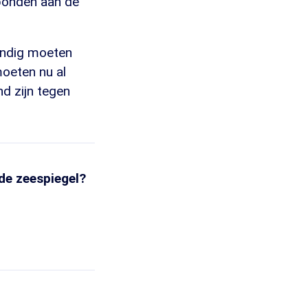
rbonden aan de
endig moeten
moeten nu al
nd zijn tegen
de zeespiegel?