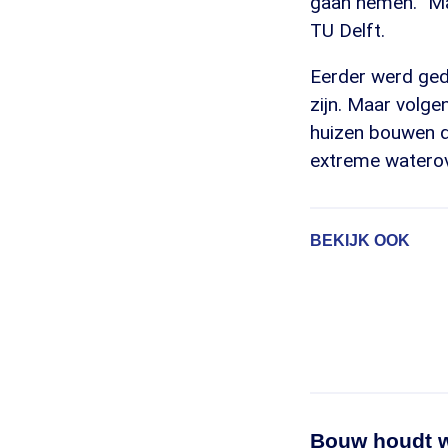
gaan nemen. "Ma
TU Delft.
Eerder werd ged
zijn. Maar volge
huizen bouwen di
extreme waterov
BEKIJK OOK
Bouw houdt w