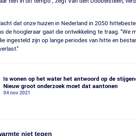
ar niet in dit tempo", zegt Van den Dobbelsteen, ve
acht dat onze huizen in Nederland in 2050 hittebest
ns de hoogleraar gaat die ontwikkeling te traag. "We 
e ingesteld zijn op lange periodes van hitte en besta
erlast."
Is wonen op het water het antwoord op de stijgen
Nieuw groot onderzoek moet dat aantonen
04 nov 2021
armte niet tegen