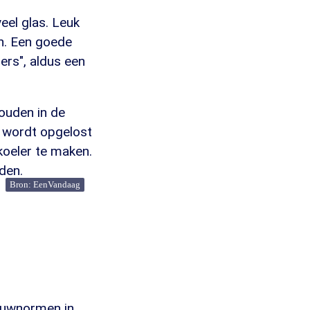
eel glas. Leuk
on. Een goede
ers", aldus een
ouden in de
t wordt opgelost
koeler te maken.
den.
Bron: EenVandaag
bouwnormen in