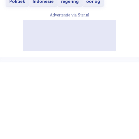
Politiek
Indonesië
regering
oorlog
Advertentie via
Ster.nl