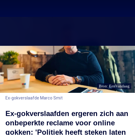
Bron: EenVandaag
Ex-gokverslaafde Marco Smit
Ex-gokverslaafden ergeren zich aan
onbeperkte reclame voor online
gokken: 'Politiek heeft steken laten