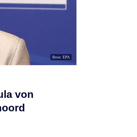
Bron: EPA
ula von
hoord