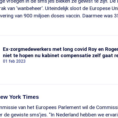
age vroegen in de sms'jes bleken ze gewist te zijn. D
 van 'wanbeheer'. Uiteindelijk sloot de Europese Un
evering van 900 miljoen doses vaccin. Daarmee was 35
Ex-zorgmedewerkers met long covid Roy en Roge
niet te hopen nu kabinet compensatie zelf gaat r
01 feb 2023
ew York Times
missie van het Europees Parlement wil de Commissi
r de gewiste sms'jes. "In Nederland hebben we ervar