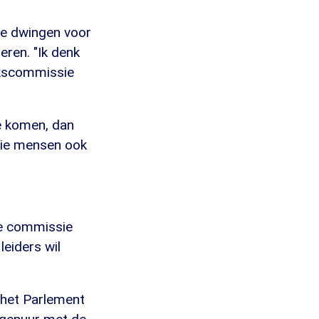
e dwingen voor
ren. "Ik denk
ekscommissie
e komen, dan
die mensen ook
de commissie
leiders wil
r het Parlement