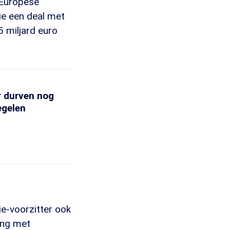
e Europese
ie een deal met
 miljard euro
r durven nog
egelen
e-voorzitter ook
ing met