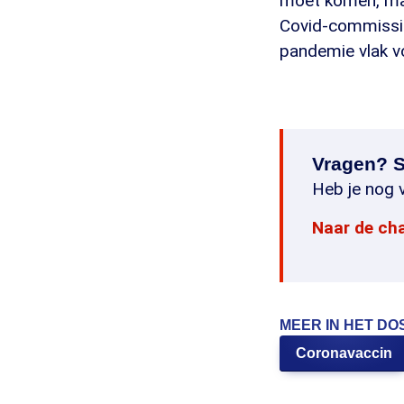
moet komen, maa
Covid-commissie
pandemie vlak v
Vragen? S
Heb je nog v
Naar de ch
MEER IN HET DO
Coronavaccin