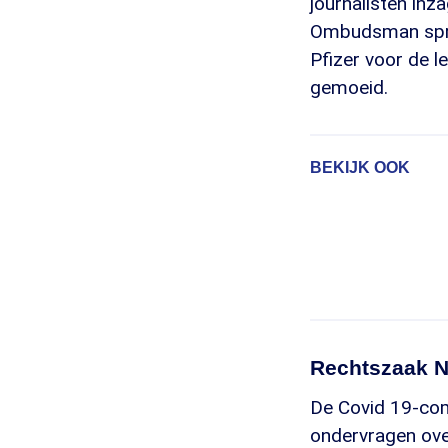
journalisten inz
Ombudsman sprak
Pfizer voor de l
gemoeid.
BEKIJK OOK
Rechtszaak N
De Covid 19-com
ondervragen ove