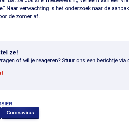
r dat ze ook snel medewerking verleent aan een vr
." Naar verwachting is het onderzoek naar de aanpak
oor de zomer af.
tel ze!
ragen of wil je reageren? Stuur ons een berichtje via 
at
SSIER
Coronavirus