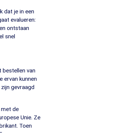
k dat je in een
gaat evalueren:
gen ontstaan
el snel
t bestellen van
we ervan kunnen
 zijn gevraagd
 met de
uropese Unie. Ze
brikant. Toen