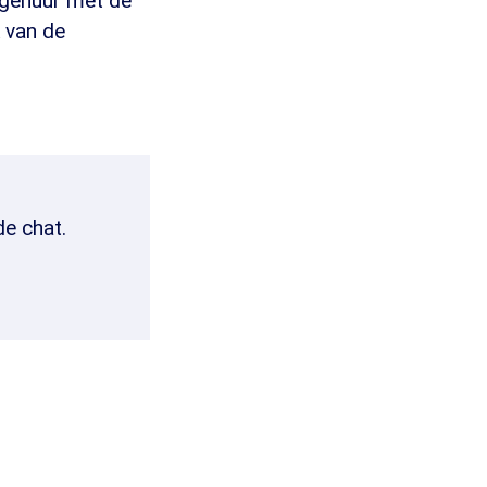
agenuur met de
 van de
de chat.