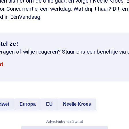
en als het om de Unie gaat, en volgen Neelie Kroes,
 Concurrentie, een werkdag. Wat drijft haar? Dit, en
d in EénVandaag.
tel ze!
ragen of wil je reageren? Stuur ons een berichtje via 
at
dwet
Europa
EU
Neelie Kroes
Advertentie via
Ster.nl