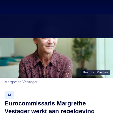
Bron: EenVandaag
Margrethe Vestager
AI
Eurocommissaris Margrethe
Vestager werkt aan regelgeving