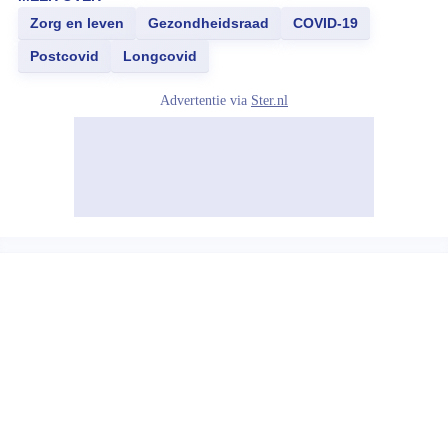
Zorg en leven
Gezondheidsraad
COVID-19
Postcovid
Longcovid
Advertentie via
Ster.nl