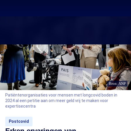
Bron: ANP
Patiëntenorganisaties voor mensen met longcovid boden in
2024 al een petitie aan om meer geld vrij te maken voor
expertisecentra
Postcovid
Erken ervaringen van