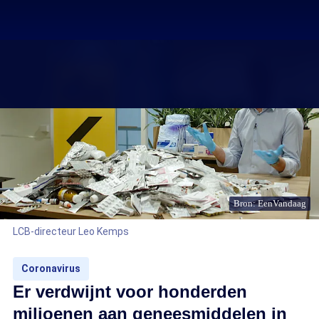
Bron: EenVandaag
LCB-directeur Leo Kemps
Coronavirus
Er verdwijnt voor honderden
miljoenen aan geneesmiddelen in