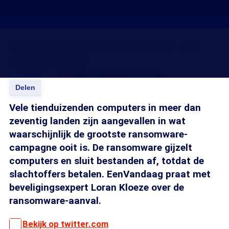
Enorme ransomware-aanval: wat
betekent het?
13 mei 2017, 18:15
Jan Ponsen
Bram de Waal
Delen
Vele tienduizenden computers in meer dan
zeventig landen zijn aangevallen in wat
waarschijnlijk de grootste ransomware-
campagne ooit is. De ransomware gijzelt
computers en sluit bestanden af, totdat de
slachtoffers betalen. EenVandaag praat met
beveligingsexpert Loran Kloeze over de
ransomware-aanval.
Bekijk op twitter.com