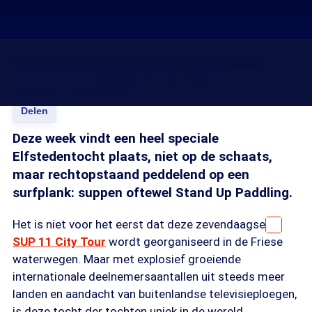
Elfstedentocht op een surfplank
10 sep 2016, 18:37
Caroline van den Heuvel
Henriette van Rijsingen
Delen
Deze week vindt een heel speciale
Elfstedentocht plaats, niet op de schaats,
maar rechtopstaand peddelend op een
surfplank: suppen oftewel Stand Up Paddling.
Het is niet voor het eerst dat deze zevendaagse
SUP 11 City Tour
wordt georganiseerd in de Friese
waterwegen. Maar met explosief groeiende
internationale deelnemersaantallen uit steeds meer
landen en aandacht van buitenlandse televisieploegen,
is deze tocht der tochten uniek in de wereld.