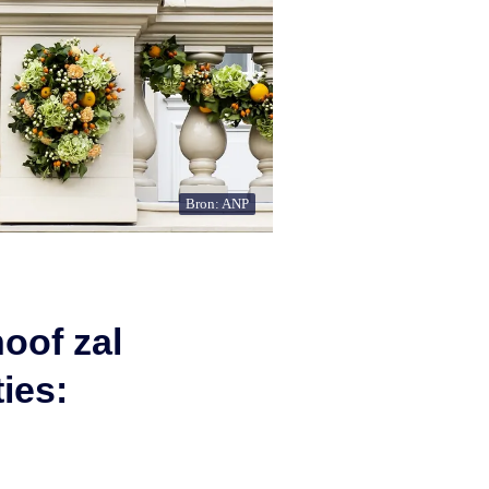
Bron: ANP
oof zal
ties: