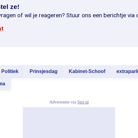
tel ze!
ragen of wil je reageren? Stuur ons een berichtje via 
at
Politiek
Prinsjesdag
Kabinet-Schoof
extrapar
ma
Advertentie via
Ster.nl