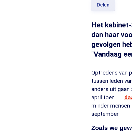
Delen
Het kabinet-
dan haar voo
gevolgen heb
"Vandaag een
Optredens van po
tussen leden van
anders uit gaan
april toen
da
minder mensen a
september.
Zoals we gew