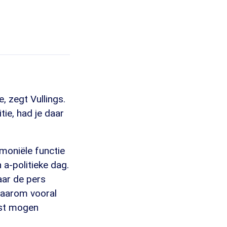
e, zegt Vullings.
tie, had je daar
moniële functie
 a-politieke dag.
aar de pers
 daarom vooral
ast mogen