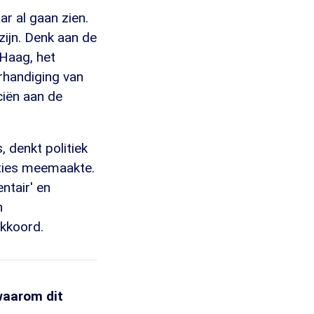
ar al gaan zien.
zijn. Denk aan de
 Haag, het
rhandiging van
ciën aan de
, denkt politiek
dities meemaakte.
ntair' en
n
kkoord.
waarom dit