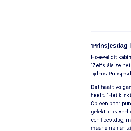
'Prinsjesdag i
Hoewel dit kabine
"Zelfs áls ze he
tijdens Prinsjes
Dat heeft volge
heeft. "Het klink
Op een paar pun
gelekt, dus veel
een feestdag, m
meenemen en zi