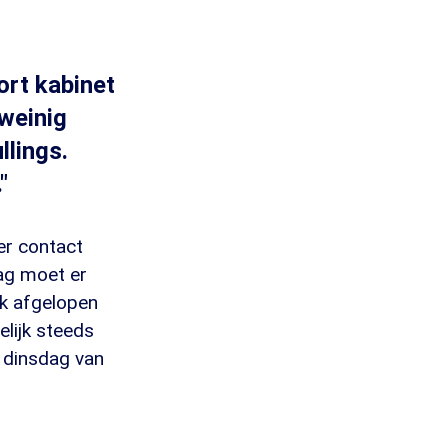
ort kabinet
weinig
llings.
"
er contact
dag moet er
ek afgelopen
lijk steeds
 dinsdag van