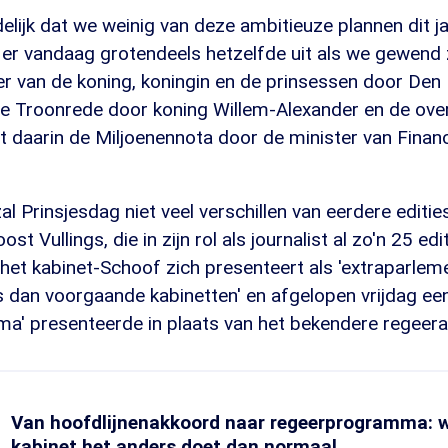
delijk dat we weinig van deze ambitieuze plannen dit ja
 er vandaag grotendeels hetzelfde uit als we gewend 
toer van de koning, koningin en de prinsessen door Den
de Troonrede door koning Willem-Alexander en de ove
t daarin de Miljoenennota door de minister van Finan
al Prinsjesdag niet veel verschillen van eerdere edities
t Vullings, die in zijn rol als journalist al zo'n 25 e
het kabinet-Schoof zich presenteert als 'extraparleme
 dan voorgaande kabinetten' en afgelopen vrijdag ee
a' presenteerde in plaats van het bekendere regeera
Van hoofdlijnenakkoord naar regeerprogramma: 
kabinet het anders doet dan normaal