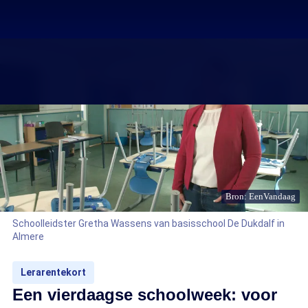
Bron: EenVandaag
Schoolleidster Gretha Wassens van basisschool De Dukdalf in
Almere
Lerarentekort
Een vierdaagse schoolweek: voor