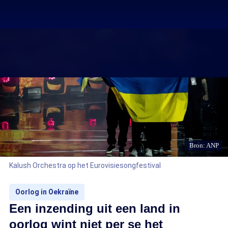
Bron: ANP
Kalush Orchestra op het Eurovisiesongfestival
Oorlog in Oekraïne
Een inzending uit een land in
oorlog wint niet per se het