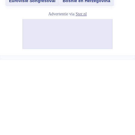
Eurovisie Songfestival
Bosnië en Herzegovina
Advertentie via
Ster.nl