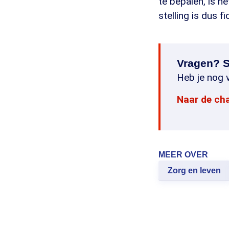
te bepalen, is h
stelling is dus fic
Vragen? S
Heb je nog v
Naar de ch
MEER OVER
Zorg en leven