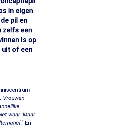
conceptiepil
as in eigen
de pil en
u zelfs een
winnen is op
uit of een
kenniscentrum
en. Vrouwen
nnelijke
niet waar. Maar
ernatief."
En