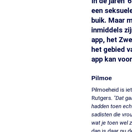
In de jaren 
een seksuele
buik. Maar m
inmiddels zij
app, het Zwe
het gebied v
app kan voo
Pilmoe
Pilmoeheid is ie
Rutgers.
"Dat ga
hadden toen echt
sadisten die vro
wat je toen wel z
dan is daar nu d