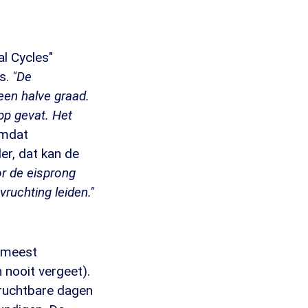
l Cycles"
rs.
"De
een halve graad.
pp gevat. Het
omdat
er, dat kan de
r de eisprong
ruchting leiden."
e meest
n nooit vergeet).
vruchtbare dagen