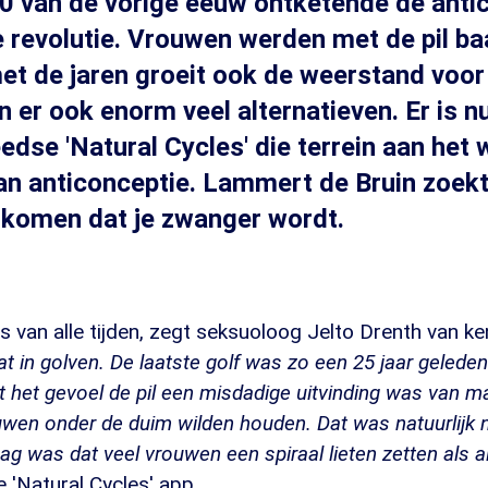
'60 van de vorige eeuw ontketende de anti
 revolutie. Vrouwen werden met de pil ba
et de jaren groeit ook de weerstand voor 
n er ook enorm veel alternatieven. Er is n
edse 'Natural Cycles' die terrein aan het 
an anticonceptie. Lammert de Bruin zoekt 
rkomen dat je zwanger wordt.
ts van alle tijden, zegt seksuoloog Jelto Drenth van 
at in golven. De laatste golf was zo een 25 jaar geled
 het gevoel de pil een misdadige uitvinding was van ma
uwen onder de duim wilden houden. Dat was natuurlijk 
ag was dat veel vrouwen een spiraal lieten zetten als alt
e 'Natural Cycles' app.