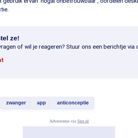
et gebruik ervan 'nogal onbetrouwbaar', oordelen des
tie.
tel ze!
ragen of wil je reageren? Stuur ons een berichtje via 
at
zwanger
app
anticonceptie
Advertentie via
Ster.nl