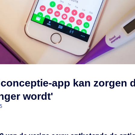
iconceptie-app kan zorgen d
nger wordt'
5