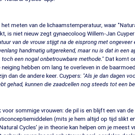
het meten van de lichaamstemperatuur, waar "Natura
kt, is niet nieuw zegt gynaecoloog Willem-Jan Cuype
uur van de vrouw stijgt na de eisprong met ongeveer 
wenlang handmatig uitgerekend, maar nu is dat in een a
ks toch een nogal onbetrouwbare methode."
Dat komt 
 neiging hebben om lang te overleven in de baarmoed
zijn dan de andere keer. Cuypers:
"Als je dan dagen voo
 gehad, kunnen die zaadcellen nog steeds tot een bev
voor sommige vrouwen: de pil is en blijft een van d
ticonceptiemiddelen (mits je hem altijd op tijd slikt e
atural Cycles' je in theorie kan helpen om je meest 