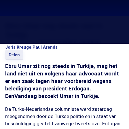
Ebru Umar nog steeds vast in
Turkije
27 apr 2016, 06:35
Jan Ponsen
Willem Jan Bloem
Joris Kreugel
Paul Arends
Delen
Ebru Umar zit nog steeds in Turkije, mag het
land niet uit en volgens haar advocaat wordt
er een zaak tegen haar voorbereid wegens
belediging van president Erdogan.
EenVandaag bezoekt Umar in Turkije.
De Turks-Nederlandse columniste werd zaterdag
meegenomen door de Turkse politie en in staat van
beschuldiging gesteld vanwege tweets over Erdogan.